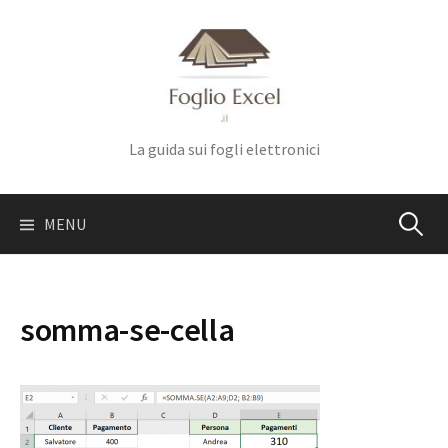
Skip
to
content
La guida sui fogli elettronici
Ricerca
MENU
per:
somma-se-cella