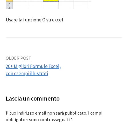
Usare la funzione O su excel
Post
OLDER POST
20+ Migliori Formule Excel,
navigation
con esempi illustrati
Lascia un commento
Il tuo indirizzo email non sarà pubblicato.
I campi
obbligatori sono contrassegnati
*