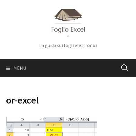
Skip
to
content
La guida sui fogli elettronici
Ricerca
MENU
per:
or-excel