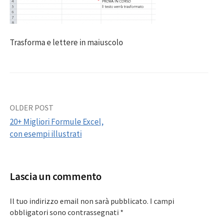
Trasforma e lettere in maiuscolo
Post
OLDER POST
20+ Migliori Formule Excel,
navigation
con esempi illustrati
Lascia un commento
Il tuo indirizzo email non sarà pubblicato.
I campi
obbligatori sono contrassegnati
*