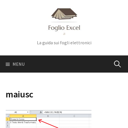
Skip
to
content
La guida sui fogli elettronici
Ricerca
MENU
per:
maiusc