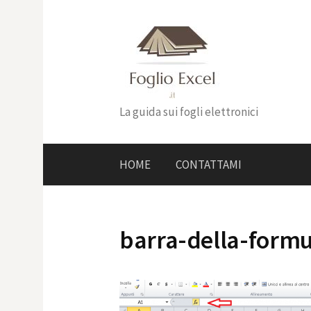
Skip
to
content
La guida sui fogli elettronici
HOME
CONTATTAMI
barra-della-formu