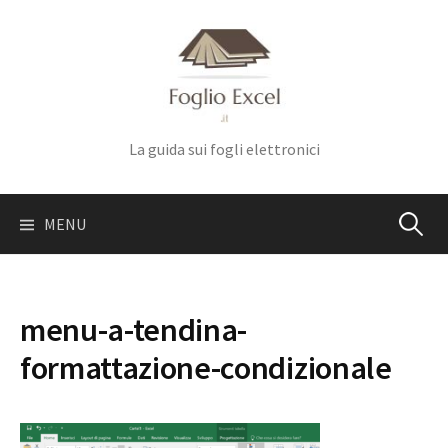
Skip
to
content
La guida sui fogli elettronici
Ricerca
MENU
per:
menu-a-tendina-
formattazione-condizionale