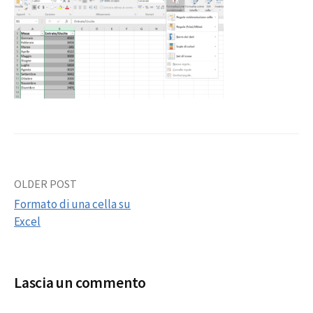
Post
OLDER POST
Formato di una cella su
navigation
Excel
Lascia un commento