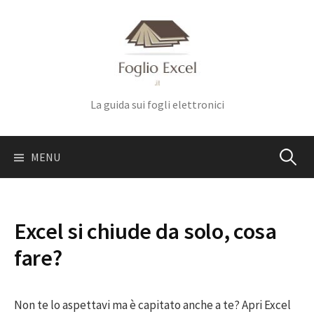
Skip
to
content
La guida sui fogli elettronici
Ricerca
MENU
per:
Excel si chiude da solo, cosa
fare?
Non te lo aspettavi ma è capitato anche a te? Apri Excel