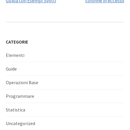
navigation
Guida con Esempi Svolti
colonne in eccesso
CATEGORIE
Elementi
Guide
Operazioni Base
Programmare
Statistica
Uncategorized