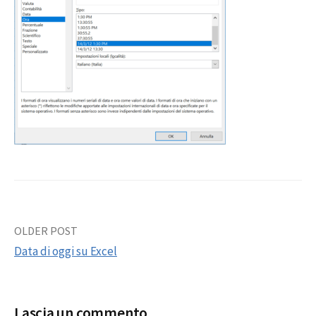
Post
OLDER POST
Data di oggi su Excel
navigation
Lascia un commento