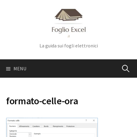
Skip
to
content
La guida sui fogli elettronici
Ricerca
MENU
per:
formato-celle-ora