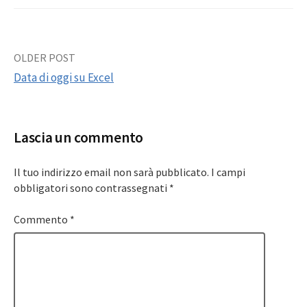
Post
OLDER POST
Data di oggi su Excel
navigation
Lascia un commento
Il tuo indirizzo email non sarà pubblicato.
I campi
obbligatori sono contrassegnati
*
Commento
*