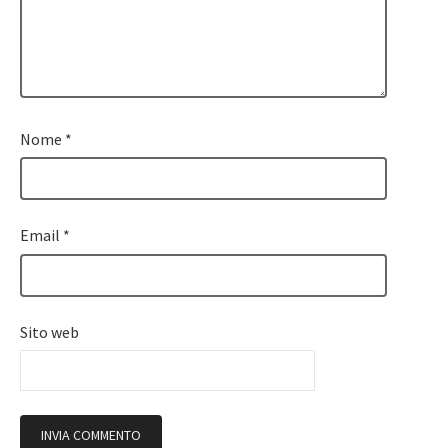
Nome
*
Email
*
Sito web