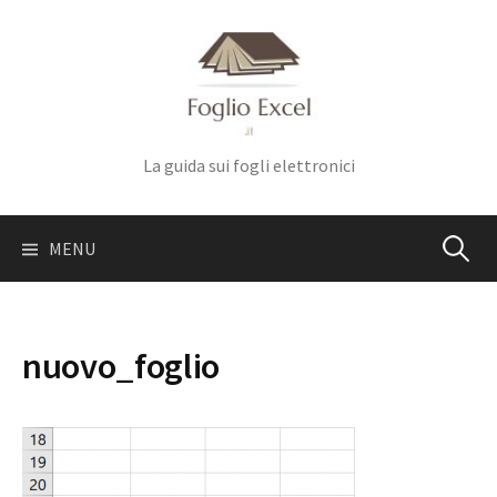
Skip
to
content
La guida sui fogli elettronici
Ricerca
MENU
per:
nuovo_foglio